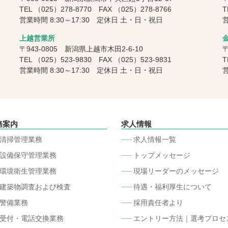
TEL
（025）278-8770
FAX
（025）278-8766
T
営業時間 8:30～17:30 定休日 土・日・祝日
営
上越営業所
〒943-0805 新潟県上越市木田2-6-10
〒
TEL
（025）523-9830
FAX
（025）523-9831
T
営業時間 8:30～17:30 定休日 土・日・祝日
営
務案内
求人情報
清掃管理業務
求人情報一覧
設備保守管理業務
トップメッセージ
環境衛生管理業務
現場リーダーのメッセージ
建築物調査および検査
待遇・福利厚生について
警備業務
採用責任者より
受付・電話交換業務
エントリー方法｜選考プロセ