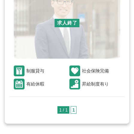
求人終了
制服貸与
社会保険完備
有給休暇
昇給制度有り
1 / 1
1