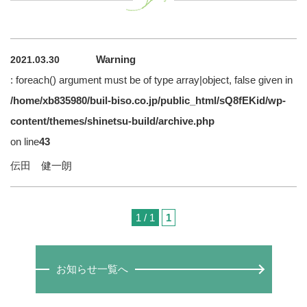
Warning
2021.03.30
: foreach() argument must be of type array|object, false given in
/home/xb835980/buil-biso.co.jp/public_html/sQ8fEKid/wp-
content/themes/shinetsu-build/archive.php
on line
43
伝田 健一朗
1 / 1
1
お知らせ一覧へ