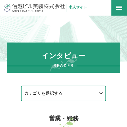
求人サイト
信越ビル美装株式会社
togg
navi
インタビュー
READER
営業・総務