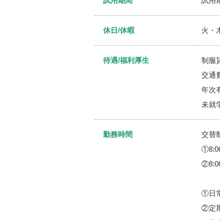
試用期間
試用
休日/休暇
火・
待遇/福利厚生
制服
交通
年次
未就
勤務時間
交替
①8:0
②8:0
①日
②定期