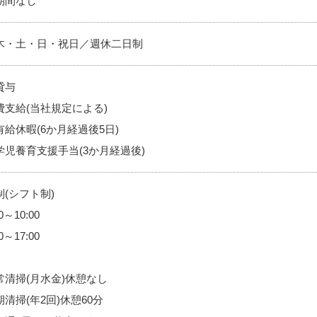
期間なし
木・土・日・祝日／週休二日制
貸与
費支給(当社規定による)
有給休暇(6か月経過後5日)
学児養育支援手当(3か月経過後)
制(シフト制)
0～10:00
0～17:00
常清掃(月水金)休憩なし
清掃(年2回)休憩60分