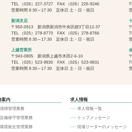
TEL
（026）227-3727
FAX
（026）226-9246
T
営業時間 8:30～17:30 定休日 土・日・祝日
営
新潟支店
〒950-0913 新潟県新潟市中央区鐙3丁目12-37
〒
TEL
（025）278-8770
FAX
（025）278-8766
T
営業時間 8:30～17:30 定休日 土・日・祝日
営
上越営業所
〒943-0805 新潟県上越市木田2-6-10
〒
TEL
（025）523-9830
FAX
（025）523-9831
T
営業時間 8:30～17:30 定休日 土・日・祝日
営
務案内
求人情報
清掃管理業務
求人情報一覧
設備保守管理業務
トップメッセージ
環境衛生管理業務
現場リーダーのメッセージ