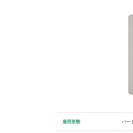
雇用形態
パー