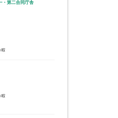
一・第二合同庁舎
休暇
休暇