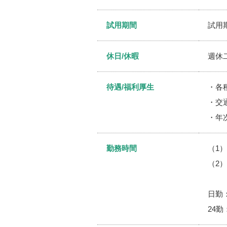
試用期間
試用
休日/休暇
週休
待遇/福利厚生
・各
・交
・年
勤務時間
（1）
（2）
日勤：
24勤