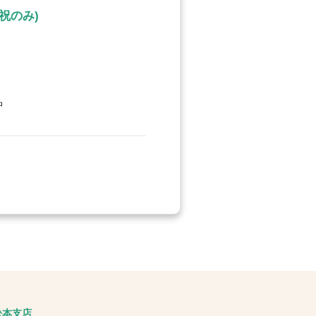
祝のみ)
中
松本支店