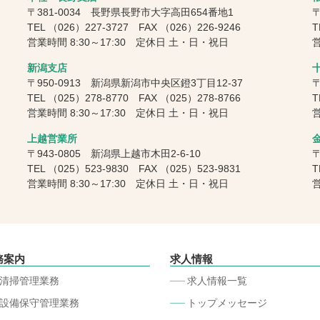
〒381-0034 長野県長野市大字高田654番地1
〒
TEL
（026）227-3727
FAX
（026）226-9246
T
営業時間 8:30～17:30 定休日 土・日・祝日
営
新潟支店
〒950-0913 新潟県新潟市中央区鐙3丁目12-37
〒
TEL
（025）278-8770
FAX
（025）278-8766
T
営業時間 8:30～17:30 定休日 土・日・祝日
営
上越営業所
〒943-0805 新潟県上越市木田2-6-10
〒
TEL
（025）523-9830
FAX
（025）523-9831
T
営業時間 8:30～17:30 定休日 土・日・祝日
営
務案内
求人情報
清掃管理業務
求人情報一覧
設備保守管理業務
トップメッセージ