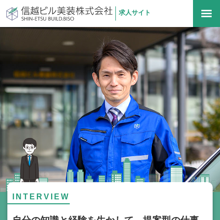
求人サイト
信越ビル美装株式会社
togg
navi
INTERVIEW