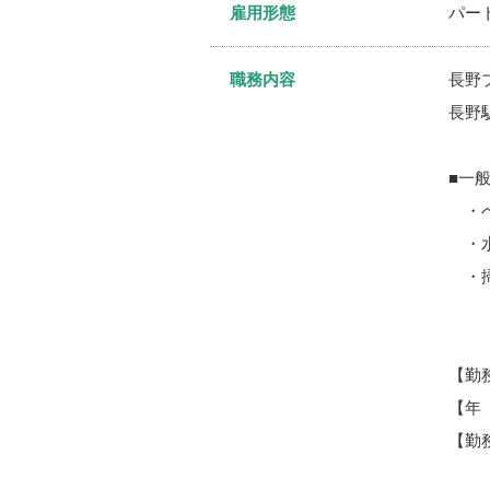
雇用形態
パー
職務内容
長野
長野
■一
・ベ
・水
・掃
【勤
【年
【勤