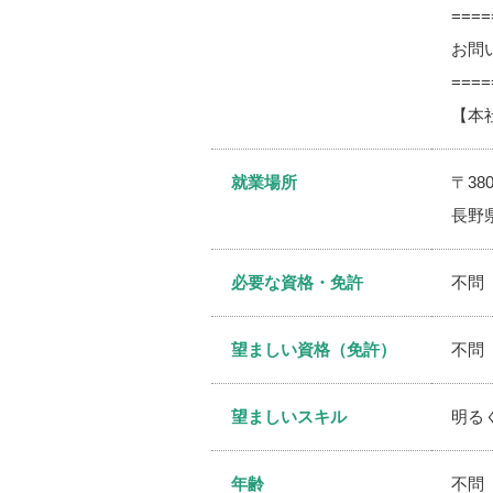
====
お問
====
【本社
就業場所
〒380
長野
必要な資格・免許
不問
望ましい資格（免許）
不問
望ましいスキル
明る
年齢
不問