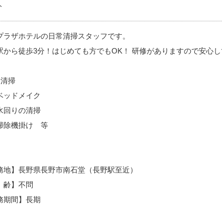
ト
プラザホテルの日常清掃スタッフです。
駅から徒歩3分！はじめても方でもOK！ 研修がありますので安心
般清掃
ッドメイク
回りの清掃
除機掛け 等
務地】長野県長野市南石堂（長野駅至近）
 齢】不問
務期間】長期