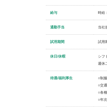
給与
時給：
通勤手当
当社
試用期間
試用期
休日/休暇
シフ
週休
待遇/福利厚生
○制
○交
○各
○年