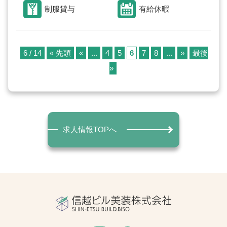
制服貸与
有給休暇
6 / 14
« 先頭
«
...
4
5
6
7
8
...
»
最後
»
求人情報TOPへ