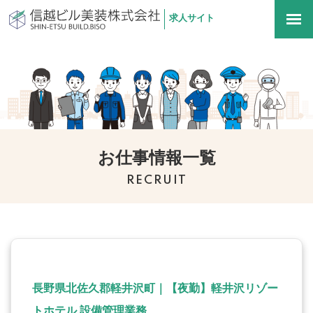
求人サイト
信越ビル美装株式会社
togg
navi
お仕事情報一覧
RECRUIT
長野県北佐久郡軽井沢町｜【夜勤】軽井沢リゾー
トホテル 設備管理業務